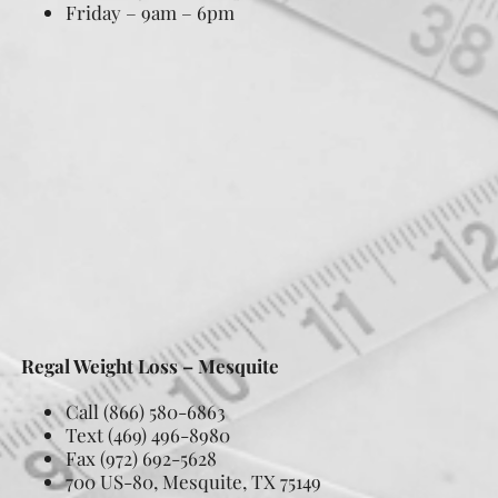
Friday – 9am – 6pm
Regal Weight Loss – Mesquite
Call (866) 580-6863
Text (469) 496-8980
Fax (972) 692-5628
700 US-80, Mesquite, TX 75149