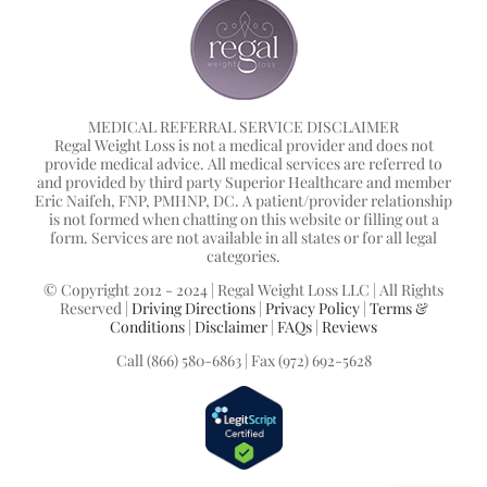
MEDICAL REFERRAL SERVICE DISCLAIMER
Regal Weight Loss is not a medical provider and does not
provide medical advice. All medical services are referred to
and provided by third party Superior Healthcare and member
Eric Naifeh, FNP, PMHNP, DC. A patient/provider relationship
is not formed when chatting on this website or filling out a
form. Services are not available in all states or for all legal
categories.
© Copyright 2012 - 2024 | Regal Weight Loss LLC | All Rights
Reserved |
Driving Directions
|
Privacy Policy
|
Terms &
Conditions
|
Disclaimer
|
FAQs
|
Reviews
Call (866) 580-6863 | Fax (972) 692-5628