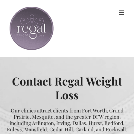
Skip
to
content
Contact Regal Weight
Loss
Our clinics attract clients from Fort Worth, Grand
Prairie, Mesquite, and the greater DFW region,
including Arlington, Irving, Dallas, Hurst, Bedford,
Euless, Mansfield, Cedar Hill, Garland, and Rockwall.